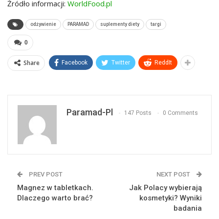
Źródło informacji:
WorldFood.pl
odżywienie
PARAMAD
suplementy diety
targi
0
Share
Facebook
Twitter
ReddIt
Paramad-Pl
147 Posts
0 Comments
PREV POST
NEXT POST
Magnez w tabletkach.
Jak Polacy wybierają
Dlaczego warto brać?
kosmetyki? Wyniki
badania